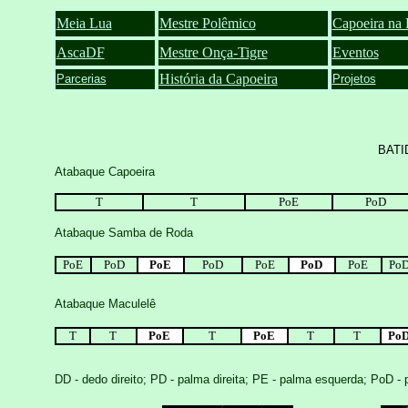
Meia Lua
Mestre Polêmico
Capoeira na 
AscaDF
Mestre Onça-Tigre
Eventos
História da Capoeira
Parcerias
Projetos
BATI
Atabaque Capoeira
T
T
PoE
PoD
Atabaque Samba de Roda
PoE
PoD
PoE
PoD
PoE
PoD
PoE
Po
Atabaque Maculelê
T
T
PoE
T
PoE
T
T
Po
DD - dedo direito; PD - palma direita; PE - palma esquerda; PoD - 