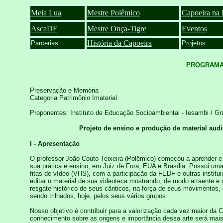
Meia Lua
Mestre Polêmico
Capoeira na 
AscaDF
Mestre Onça-Tigre
Eventos
História da Capoeira
Parcerias
Projetos
PROGRAMA
Preservação e Memória
Categoria Patrimônio Imaterial
Proponentes: Instituto de Educação Socioambiental - Iesambi / G
Projeto de ensino e produção de material audi
I - Apresentação
O professor João Couto Teixeira (Polêmico) começou a aprender e 
sua prática e ensino, em Juiz de Fora, EUA e Brasília. Possui uma
fitas de vídeo (VHS), com a participação da FEDF e outras institu
editar o material de sua videoteca mostrando, de modo atraente e d
resgate histórico de seus cânticos, na força de seus movimentos,
sendo trilhados, hoje, pelos seus vários grupos.
Nosso objetivo é contribuir para a valorização cada vez maior da 
conhecimento sobre as origens e importância dessa arte será ma