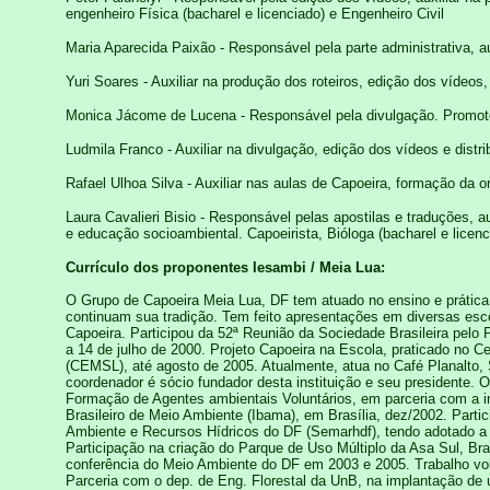
engenheiro Física (bacharel e licenciado) e Engenheiro Civil
Maria Aparecida Paixão - Responsável pela parte administrativa, au
Yuri Soares - Auxiliar na produção dos roteiros, edição dos vídeo
Monica Jácome de Lucena - Responsável pela divulgação. Promoto
Ludmila Franco - Auxiliar na divulgação, edição dos vídeos e distr
Rafael Ulhoa Silva - Auxiliar nas aulas de Capoeira, formação da o
Laura Cavalieri Bisio - Responsável pelas apostilas e traduções, a
e educação socioambiental. Capoeirista, Bióloga (bacharel e licenc
Currículo dos proponentes Iesambi / Meia Lua:
O Grupo de Capoeira Meia Lua, DF tem atuado no ensino e prática
continuam sua tradição. Tem feito apresentações em diversas esc
Capoeira. Participou da 52ª Reunião da Sociedade Brasileira pelo 
a 14 de julho de 2000. Projeto Capoeira na Escola, praticado no 
(CEMSL), até agosto de 2005. Atualmente, atua no Café Planalto,
coordenador é sócio fundador desta instituição e seu presidente. 
Formação de Agentes ambientais Voluntários, em parceria com a ins
Brasileiro de Meio Ambiente (Ibama), em Brasília, dez/2002. Part
Ambiente e Recursos Hídricos do DF (Semarhdf), tendo adotado a 
Participação na criação do Parque de Uso Múltiplo da Asa Sul, Bra
conferência do Meio Ambiente do DF em 2003 e 2005. Trabalho vol
Parceria com o dep. de Eng. Florestal da UnB, na implantação d