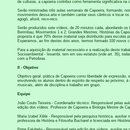
de culturas, a capoeira contribui como ferramenta significativa na 
Serão ministradas três aulas semanais de Capoeira, formando, nos 
movimentos dessa arte e também cantar seus cânticos e tocar os v
agogô, afoxê, reco-reco.
Serão produzidos sete vídeos, de 20 minutos cada, abordando os t
Berimbau; Movimentos 1 e 2; Grandes Mestres; Histórias da Capoei
proposta é que 70% desse material seja distribuído para escolas púb
Esperamos, ao fim destes dois anos, termos formado 100 novos ca
Para a aquisição do material necessário e a realização deste trab
Socioambiental - Iesambi, tem em seu estatuto (vide art. 35), todas
com a Petrobras.
II - Objetivo
Objetivo geral: prática de Capoeira como liberdade de expressão,
envolvendo os alunos dentro do espírito de respeito ao próximo, à 
musicais, além de disciplina e trabalho em grupo.
Equipe
João Couto Teixeira - Coordenador técnico. Responsável pelas aula
edição dos vídeos. Professor de Capoeira e Biologia Mestre de Ca
Maria Izabel Xible - Responsável pela pesquisa histórica, auxiliar
professora de História e Filosofia Bacharel e licenciada em Históri
Peter Faluhelyi - Responsável pela edição dos vídeos, auxiliar na 