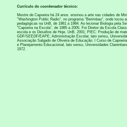
Currículo do coordenador técnico:
Mestre de Capoeira há 24 anos. ensinou a arte nas cidades de Mi
"Washington Public Radio", no programa "Berimbau", onde tocou a
pedagógicas na UnB, de 1981 a 1984. Ao lecionar Biologia pela Se
"Capoeira na Escola", de 1985 a 2005. Foi Diretor da Escola Class
escola e os Desafios de Hoje, UnB, 2001; PIEC: Produção de materi
GDF/SEEDF/EAPE; Administração Escolar, lato sensu, Universidade
Associação Salgado de Oliveira de Educação; I Curso de Capoeir
e Planejamento Educacional, lato sensu, Universidades Clarentian
1972.