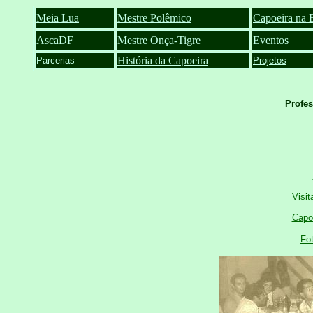
Meia Lua
Mestre Polêmico
Capoeira na 
AscaDF
Mestre Onça-Tigre
Eventos
História da Capoeira
Parcerias
Projetos
Profes
Visit
Capoe
Fo